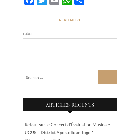
ac
w
m
h
ar
e
itt
ail
at
ta
READ MORE
b
er
s
g
ruben
o
A
er
o
p
k
p
ARTICLES RÉCENTS
Retour sur le Concert d’Évaluation Musicale
UGUS – District Apostolique Togo 1