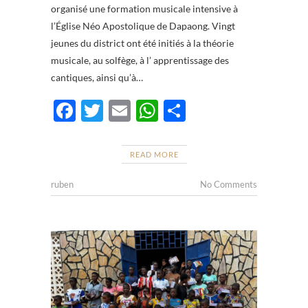
organisé une formation musicale intensive à
l’Église Néo Apostolique de Dapaong. Vingt
jeunes du district ont été initiés à la théorie
musicale, au solfège, à l’ apprentissage des
cantiques, ainsi qu’à…
F
T
E
W
P
ac
w
m
h
ar
e
itt
ail
at
ta
READ MORE
b
er
s
g
ruben
No Comments
o
A
er
o
p
k
p