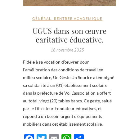
GÉNÉRAL
,
RENTREE ACADEMIQUE
UGUS dans son œuvre
caritative éducative.
18 novembre 2025
Fidèle à sa vocation d’œuvrer pour
l’amélioration des conditions de travail en
milieu scolaire, Un Geste Un Sourire a témoigné
sa solidarité à un (01) établissement scolaire
dans la préfecture de Vo. L’association a offert
au total, vingt (20) tables bancs. Ce geste, salué
par le Directeur Fondateur éducatives, et
répond à un besoin urgent d’équipements
mobiliers dans cet établissement scolaire.
F
T
E
W
P