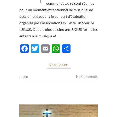
communautés se sont réunies
pour un moment exceptionnel de musique, de
passion et d’espoir: le concert d’évaluation
organisé par l’association Un Geste Un Sourire
(UGUS). Depuis plus de cinq ans, UGUS forme les
enfants à la musique et…
F
T
E
W
P
ac
w
m
h
ar
e
itt
ail
at
ta
READ MORE
b
er
s
g
ruben
No Comments
o
A
er
o
p
k
p