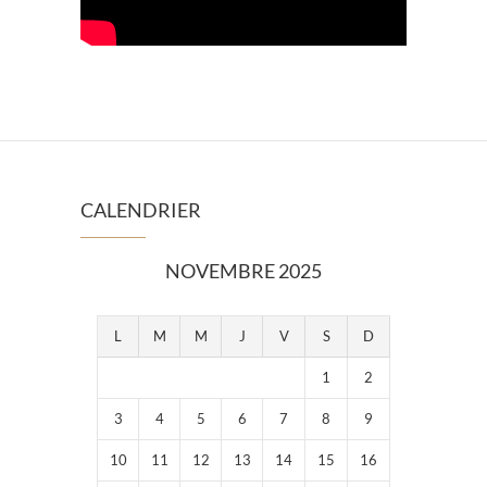
CALENDRIER
NOVEMBRE 2025
L
M
M
J
V
S
D
1
2
3
4
5
6
7
8
9
10
11
12
13
14
15
16