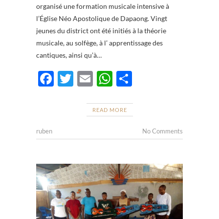
organisé une formation musicale intensive à
l’Église Néo Apostolique de Dapaong. Vingt
jeunes du district ont été initiés à la théorie
musicale, au solfège, à l’ apprentissage des
cantiques, ainsi qu’à…
F
T
E
W
P
ac
w
m
h
ar
e
itt
ail
at
ta
READ MORE
b
er
s
g
ruben
No Comments
o
A
er
o
p
k
p