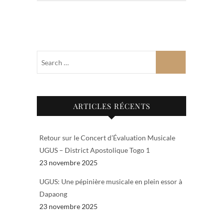
o
A
er
o
p
k
p
ARTICLES RÉCENTS
Retour sur le Concert d’Évaluation Musicale
UGUS – District Apostolique Togo 1
23 novembre 2025
UGUS: Une pépinière musicale en plein essor à
Dapaong
23 novembre 2025