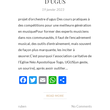
D’UGUS
19 janvier 2023
projet d’orchestre d’ugus Des cours pratiques à
des compétitions pour une meilleure génération
en musiquePour former des experts musiciens
dans nos communautés, il faut de l’encadrement
musical, des outils d’entraînement, mais souvent
de façon plus marquante, les inciter à
œuvrer.C’est pourquoi l’association caritative de
l’Eglise Néo Apostolique Togo, UGUS(un geste,
un sourire), après avoir outiller…
F
T
E
W
P
ac
w
m
h
ar
e
itt
ail
at
ta
READ MORE
b
er
s
g
ruben
No Comments