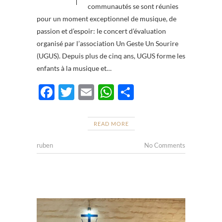
communautés se sont réunies
pour un moment exceptionnel de musique, de
passion et d’espoir: le concert d’évaluation
organisé par l’association Un Geste Un Sourire
(UGUS). Depuis plus de cinq ans, UGUS forme les
enfants à la musique et…
F
T
E
W
P
ac
w
m
h
ar
e
itt
ail
at
ta
READ MORE
b
er
s
g
ruben
No Comments
o
A
er
o
p
k
p