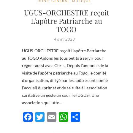
DONS
,
GÉNÉRAL
,
MUSIQUE
UGUS-ORCHESTRE reçoit
L’apôtre Patriarche au
TOGO
4 avril 2023
UGUS-ORCHESTRE reçoit L’apôtre Patriarche
au TOGO Aidons les tous petits à servir pour
régner aussi avec Christ Depuis l’annonce de la
visite de l’apôtre patriarche au Togo, le comité
d’organisation, dirigé par les apôtres ont confié
l’accueil du primat et de sa suite à l’association
caritative un geste un sourire (UGUS). Une
association qui lutte…
F
T
E
W
P
ac
w
m
h
ar