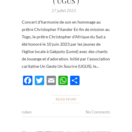
( UGUS )
27 juillet 2023
Concert d’harmonie de son en hommage au
prêtre Christopher Filander En fin de mission au
Togo, le prêtre Christopher d’Afrique du Sud a
été honoré le 10 juin 2023 par les jeunes de
l’église locale à Gakpoto (Lomé) avec des chants
de louange et d’adoration. Initié par l’association
caritative Un Geste Un Sourire (UGUS), le…
F
T
E
W
P
ac
w
m
h
ar
e
itt
ail
at
ta
READ MORE
b
er
s
g
ruben
No Comments
o
A
er
o
p