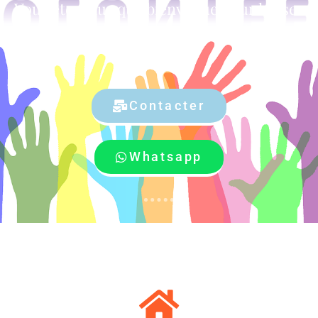
Vous êtes plus que bienvenue pour laisser
vos coordonnées et nous vous contacterons
sous peu
Contacter
Whatsapp