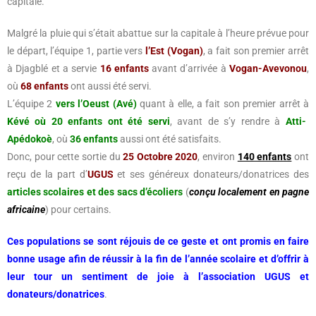
capitale.
Malgré la pluie qui s’était abattue sur la capitale à l’heure prévue pour
le départ, l’équipe 1, partie vers
l’Est (Vogan)
, a fait son premier arrêt
à Djagblé et a servie
16 enfants
avant d’arrivée à
Vogan-Avevonou
,
où
68 enfants
ont aussi été servi.
L’équipe 2
vers l’Oeust (Avé)
quant à elle, a fait son premier arrêt à
Kévé où 20 enfants ont été servi
, avant de s’y rendre à
Atti-
Apédokoè
, où
36 enfants
aussi ont été satisfaits.
Donc, pour cette sortie du
25 Octobre 2020
, environ
140 enfants
ont
reçu de la part d’
UGUS
et ses généreux donateurs/donatrices des
articles scolaires et des sacs d’écoliers
(
conçu localement en pagne
africaine
) pour certains.
Ces populations se sont réjouis de ce geste et ont promis en faire
bonne usage afin de réussir à la fin de l’année scolaire et d’offrir à
leur tour un sentiment de joie à l’association UGUS et
donateurs/donatrices
.