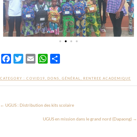
F
T
E
W
P
ac
w
m
h
ar
e
itt
ail
at
ta
CATEGORY :
COVID19
,
DONS
,
GÉNÉRAL
,
RENTREE ACADEMIQUE
b
er
s
g
o
A
er
o
p
←
UGUS : Distribution des kits scolaire
k
p
UGUS en mission dans le grand nord (Dapaong)
→