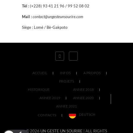
Tèl :
(+228) 93 41 21 96 / 99 52 08 02
Mail :
contact@ungesteunsourire.com
Siège : Lomé / Bè-Gakpoto
ACCUEIL
INFOS
A PROPOS
PROJETS
HISTORIQUE
ANNEE 2018
ANNEE 2019
ANNEE 2020
ANNEE 2021
DEUTSCH
CONTACTS
© 2026
UN GESTE UN SOURIRE
| ALL RIGHTS