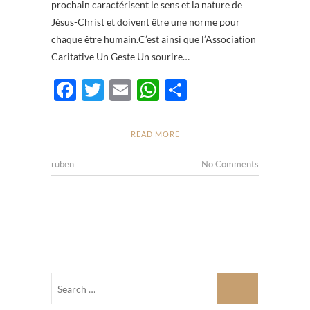
prochain caractérisent le sens et la nature de
Jésus-Christ et doivent être une norme pour
chaque être humain.C’est ainsi que l’Association
Caritative Un Geste Un sourire…
F
T
E
W
P
ac
w
m
h
ar
e
itt
ail
at
ta
READ MORE
b
er
s
g
ruben
No Comments
o
A
er
o
p
k
p