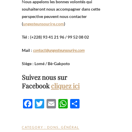
N
ous appelons les bonnes volontés qui
souhaiteront nous accompagner dans cette
perspective peuvent nous contacter
(
ungesteunsourire.com
)
Tèl : (+228) 93 41 21 96 / 99 52 08 02
Mail :
contact@ungesteunsourire.com
Siège : Lomé / Bè-Gakpoto
Suivez nous sur
Facebook
cliquez ici
F
T
E
W
P
ac
w
m
h
ar
e
itt
ail
at
ta
CATEGORY :
DONS
,
GÉNÉRAL
b
er
s
g