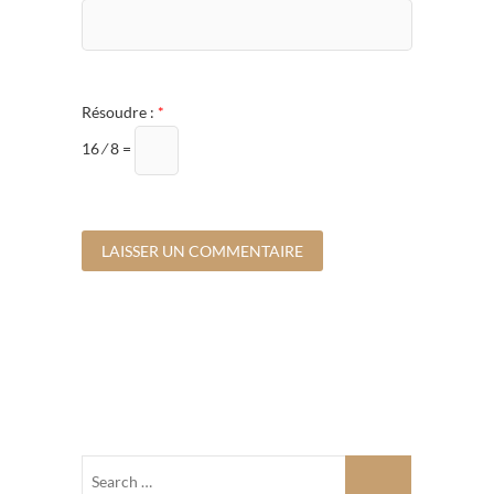
Résoudre :
*
16 ⁄ 8 =