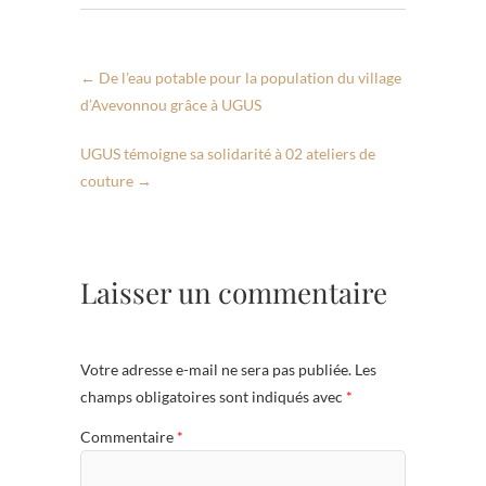
o
A
er
o
p
←
De l’eau potable pour la population du village
k
p
d’Avevonnou grâce à UGUS
UGUS témoigne sa solidarité à 02 ateliers de
couture
→
Laisser un commentaire
Votre adresse e-mail ne sera pas publiée.
Les
champs obligatoires sont indiqués avec
*
Commentaire
*