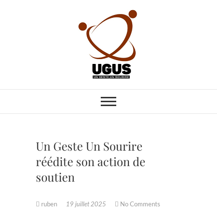
Skip
to
content
UN GESTE UN
ENA CARITATIVE
SOURIRE
Un Geste Un Sourire
réédite son action de
soutien
ruben
19 juillet 2025
No Comments