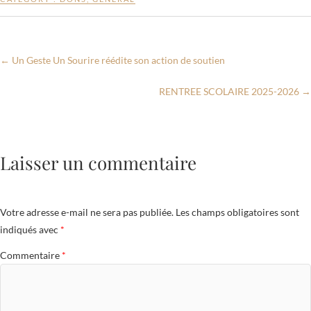
b
er
s
g
o
A
er
o
p
←
Un Geste Un Sourire réédite son action de soutien
k
p
RENTREE SCOLAIRE 2025-2026
→
Laisser un commentaire
Votre adresse e-mail ne sera pas publiée.
Les champs obligatoires sont
indiqués avec
*
Commentaire
*