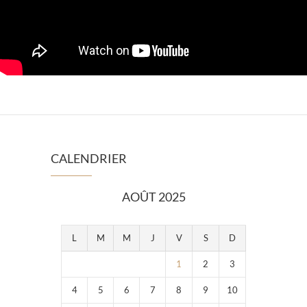
CALENDRIER
AOÛT 2025
L
M
M
J
V
S
D
1
2
3
4
5
6
7
8
9
10