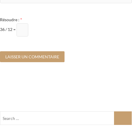
Résoudre :
*
36 ⁄ 12 =