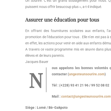
Un Sourire. C’est un grand soulagement pour nous. 
puissent nous offrir beaucoup plus », a-t-il indiqué.
Assurer une éducation pour tous
En offrant des fournitures scolaires aux enfants, l’
promotion de l’éducation pour tous . Elle n’en est pas à s
en effet, les actions pour venir en aide aux enfants démun
A travers ce vaste programme mis en œuvre dans plusie
élèves et de leurs parents.
Jacques Bauer
Nous appelons les bonnes volontés qui souhaiteront nous accompagner dans cette perspective peuvent nous
contacter (
ungesteunsourire.com
)
Tèl : (+228) 93 41 21 96 / 99 52 08 02
Mail :
contact@ungesteunsourire.com
Siège : Lomé / Bè-Gakpoto