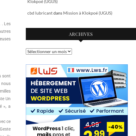
Klokpoé (UGUS)
cbd lubricant
dans
Mission à Klokpoé (UGUS)
 . Les
autres
ARCHIVES
reuses
s sont
t nous
milles
ste Un
é », a
vec ce
 Geste