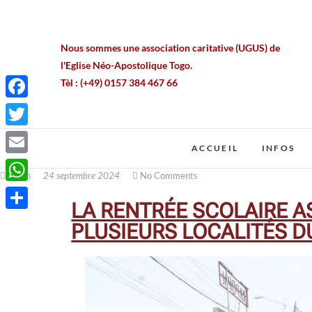
Nous sommes une association caritative (UGUS) de
l'Eglise Néo-Apostolique Togo.
Tèl : (+49) 0157 384 467 66
Mail : contact@ungesteunsourire.com
Siège : Lomé / Bè-Gakpoto
F
a
T
ACCUEIL
INFOS
c
w
E
e
ruben
24 septembre 2024
No Comments
i
m
W
b
t
LA RENTRÉE SCOLAIRE A
a
h
o
P
PLUSIEURS LOCALITÉS D
t
i
a
o
a
e
l
t
k
r
r
s
t
A
a