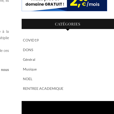
e, ils
CATÉGORIES
e à la
tiplie
COVID19
DONS
de ces
Général
Musique
NOEL
RENTREE ACADEMIQUE