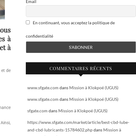
Email
En continuant, vous acceptez la politique de
tous
confidentialité
es à
et à
COMMENTAIRES RÉCENTS
 et de
www.sfgate.com
dans
Mission à Klokpoé (UGUS)
www.sfgate.com
dans
Mission à Klokpoé (UGUS)
chance
sfgate.com
dans
Mission à Klokpoé (UGUS)
https://www.sfgate.com/market/article/best-cbd-lube-
Ainsi,
and-cbd-lubricants-15784602.php
dans
Mission à