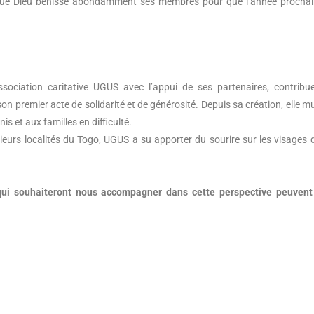
Que Dieu bénisse abondamment ses membres pour que l’année prochain
association caritative UGUS avec l’appui de ses partenaires, contribu
on premier acte de solidarité et de générosité. Depuis sa création, elle mul
is et aux familles en difficulté.
urs localités du Togo, UGUS a su apporter du sourire sur les visages 