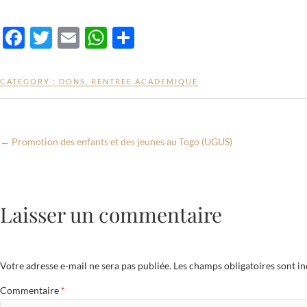
F
T
E
W
P
ac
w
m
h
ar
e
itt
ail
at
ta
CATEGORY :
DONS
,
RENTREE ACADEMIQUE
b
er
s
g
o
A
er
o
p
←
Promotion des enfants et des jeunes au Togo (UGUS)
k
p
Laisser un commentaire
Votre adresse e-mail ne sera pas publiée.
Les champs obligatoires sont i
Commentaire
*