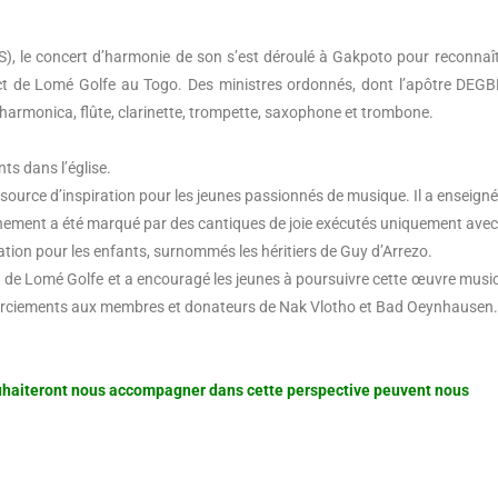
US), le concert d’harmonie de son s’est déroulé à Gakpoto pour reconnaît
rict de Lomé Golfe au Togo. Des ministres ordonnés, dont l’apôtre DEGB
’harmonica, flûte, clarinette, trompette, saxophone et trombone.
nts dans l’église.
source d’inspiration pour les jeunes passionnés de musique. Il a enseigné
énement a été marqué par des cantiques de joie exécutés uniquement avec
tion pour les enfants, surnommés les héritiers de Guy d’Arrezo.
rict de Lomé Golfe et a encouragé les jeunes à poursuivre cette œuvre music
emerciements aux membres et donateurs de Nak Vlotho et Bad Oeynhausen.