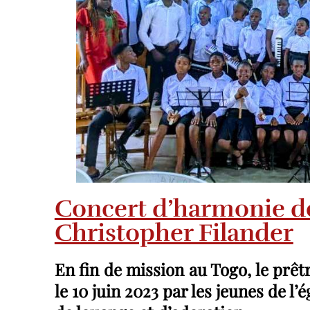
p
g
p
e
r
Concert d’harmonie d
Christopher Filander
En fin de mission au Togo, le prê
le 10 juin 2023 par les jeunes de l