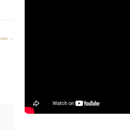
esign
→