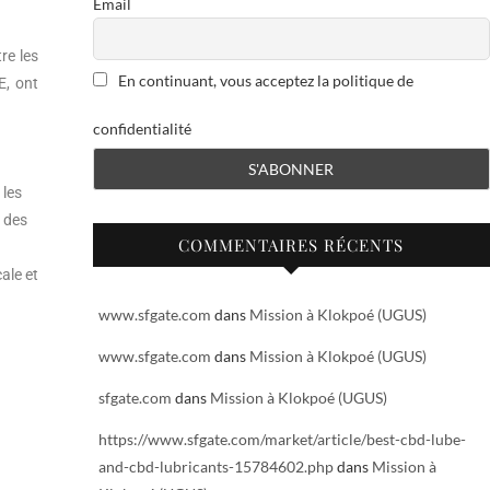
Email
re les
En continuant, vous acceptez la politique de
E, ont
confidentialité
 les
 des
COMMENTAIRES RÉCENTS
ale et
www.sfgate.com
dans
Mission à Klokpoé (UGUS)
www.sfgate.com
dans
Mission à Klokpoé (UGUS)
sfgate.com
dans
Mission à Klokpoé (UGUS)
https://www.sfgate.com/market/article/best-cbd-lube-
and-cbd-lubricants-15784602.php
dans
Mission à