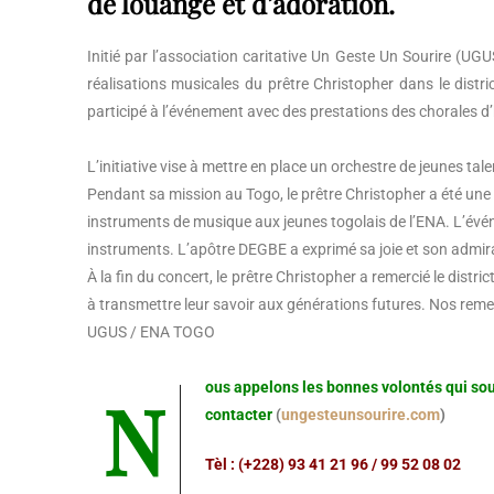
de louange et d’adoration.
Initié par l’association caritative Un Geste Un Sourire (UG
réalisations musicales du prêtre Christopher dans le dist
participé à l’événement avec des prestations des chorales d
L’initiative vise à mettre en place un orchestre de jeunes tale
Pendant sa mission au Togo, le prêtre Christopher a été une 
instruments de musique aux jeunes togolais de l’ENA. L’év
instruments. L’apôtre DEGBE a exprimé sa joie et son admira
À la fin du concert, le prêtre Christopher a remercié le dist
à transmettre leur savoir aux générations futures. Nos r
UGUS / ENA TOGO
Nous appelons les bonnes volontés qui souhaiteront nous accompagner dans cette perspective peuvent nous
contacter
(
ungesteunsourire.com
)
Tèl : (+228) 93 41 21 96 / 99 52 08 02