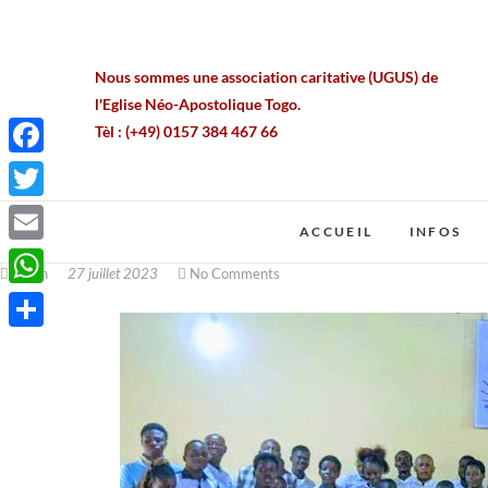
Nous sommes une association caritative (UGUS) de
l'Eglise Néo-Apostolique Togo.
Tèl : (+49) 0157 384 467 66
Mail : contact@ungesteunsourire.com
Siège : Lomé / Bè-Gakpoto
F
a
T
ACCUEIL
INFOS
c
w
E
ruben
27 juillet 2023
No Comments
e
i
m
W
b
t
a
h
o
P
t
i
a
o
a
e
l
t
k
r
r
s
t
A
a