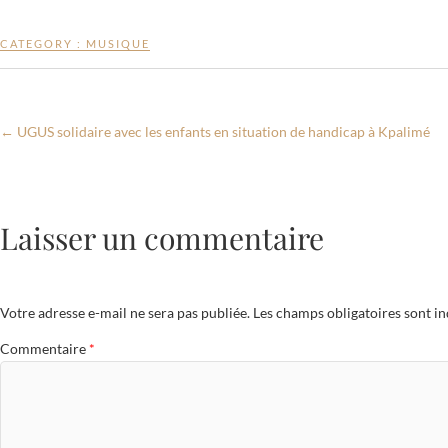
ac
w
m
h
ar
e
itt
ail
at
ta
CATEGORY :
MUSIQUE
b
er
s
g
o
A
er
o
p
←
UGUS solidaire avec les enfants en situation de handicap à Kpalimé
k
p
Laisser un commentaire
Votre adresse e-mail ne sera pas publiée.
Les champs obligatoires sont i
Commentaire
*