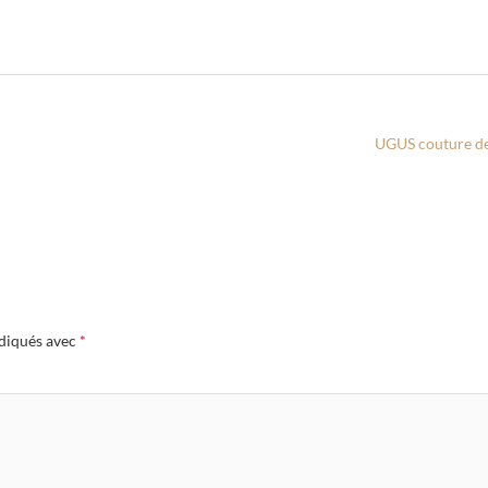
UGUS couture d
ndiqués avec
*