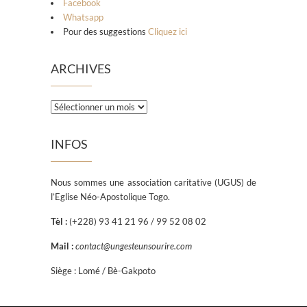
Facebook
Whatsapp
Pour des suggestions
Cliquez ici
ARCHIVES
INFOS
Nous sommes une association caritative (UGUS) de
l’Eglise Néo-Apostolique Togo.
Tèl :
(+228) 93 41 21 96 / 99 52 08 02
Mail :
contact@ungesteunsourire.com
Siège : Lomé / Bè-Gakpoto