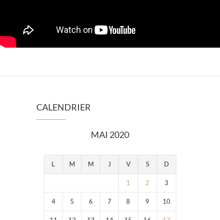
CALENDRIER
MAI 2020
L
M
M
J
V
S
D
1
2
3
4
5
6
7
8
9
10