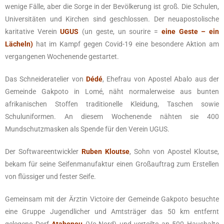
wenige Fälle, aber die Sorge in der Bevölkerung ist groß. Die Schulen,
Universitäten und Kirchen sind geschlossen. Der neuapostolische
karitative Verein
UGUS
(un geste, un sourire =
eine Geste – ein
Lächeln)
hat im Kampf gegen Covid-19 eine besondere Aktion am
vergangenen Wochenende gestartet.
Das Schneideratelier von
Dédé
, Ehefrau von Apostel Abalo aus der
Gemeinde Gakpoto in Lomé, näht normalerweise aus bunten
afrikanischen Stoffen traditionelle Kleidung, Taschen sowie
Schuluniformen. An diesem Wochenende nähten sie 400
Mundschutzmasken als Spende für den Verein UGUS.
Der Softwareentwickler
Ruben Kloutse
, Sohn von Apostel Kloutse,
bekam für seine Seifenmanufaktur einen Großauftrag zum Erstellen
von flüssiger und fester Seife.
Gemeinsam mit der Ärztin Victoire der Gemeinde Gakpoto besuchte
eine Gruppe Jugendlicher und Amtsträger das 50 km entfernt
gelegene Dorf
Atahonou
(Vo-Nord) und verteilte an 500 Haushalte