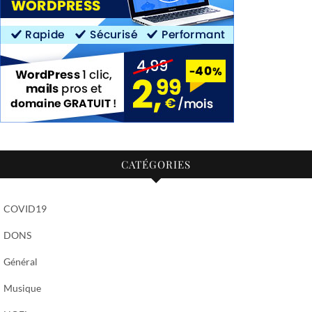
CATÉGORIES
COVID19
DONS
Général
Musique