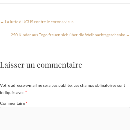
b
er
s
g
o
A
er
o
p
←
La lutte d’UGUS contre le corona virus
k
p
250 Kinder aus Togo freuen sich über die Weihnachtsgeschenke
→
Laisser un commentaire
Votre adresse e-mail ne sera pas publiée.
Les champs obligatoires sont
indiqués avec
*
Commentaire
*